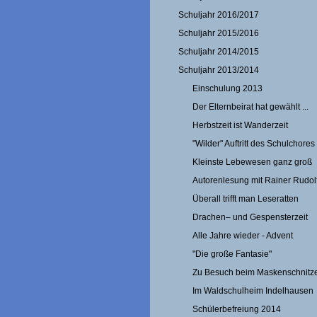
Schuljahr 2016/2017
Schuljahr 2015/2016
Schuljahr 2014/2015
Schuljahr 2013/2014
Einschulung 2013
Der Elternbeirat hat gewählt ...
Herbstzeit ist Wanderzeit
"Wilder" Auftritt des Schulchores
Kleinste Lebewesen ganz groß
Autorenlesung mit Rainer Rudolf
Überall trifft man Leseratten
Drachen– und Gespensterzeit
Alle Jahre wieder - Advent
"Die große Fantasie"
Zu Besuch beim Maskenschnitz
Im Waldschulheim Indelhausen
Schülerbefreiung 2014