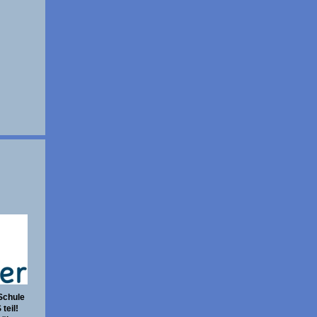
Schule
teil!