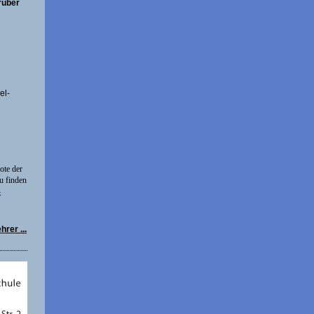
rüber
el-
ote der
u finden
-
rer ...