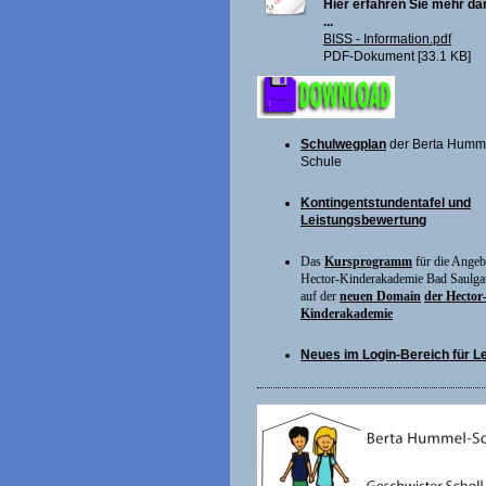
Hier erfahren Sie mehr da
...
BISS - Information.pdf
PDF-Dokument [33.1 KB]
Schulwegplan
der Berta Humm
Schule
Kontingentstundentafel und
Leistungsbewertung
Das
Kursprogramm
für die Angeb
Hector-Kinderakademie Bad Saulga
auf der
neuen Domain
der Hector
Kinderakademie
Neues im Login-Bereich für Leh