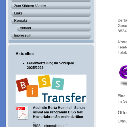
Zum Stöbern / Archiv
Links
Bert
Kontakt
Gesch
Anfahrt
8834
Impressum
Unse
Tele
Tele
Aktuelles
Ferienverteilung im Schuljahr
2025/2026
Bitte
im Se
Auch die Berta Hummel - Schule
Öffn
nimmt am Programm BiSS teil!
Hier erfahren Sie mehr darüber
Öffn
...
BISS - Information.pdf
7.