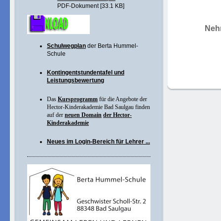
PDF-Dokument [33.1 KB]
Nehm
Schulwegplan
der Berta Hummel-
Schule
Kontingentstundentafel und
Leistungsbewertung
Das
Kursprogramm
für die Angebote der
Hector-Kinderakademie Bad Saulgau finden
auf der
neuen Domain
der Hector-
Kinderakademie
Neues im Login-Bereich für Lehrer ...