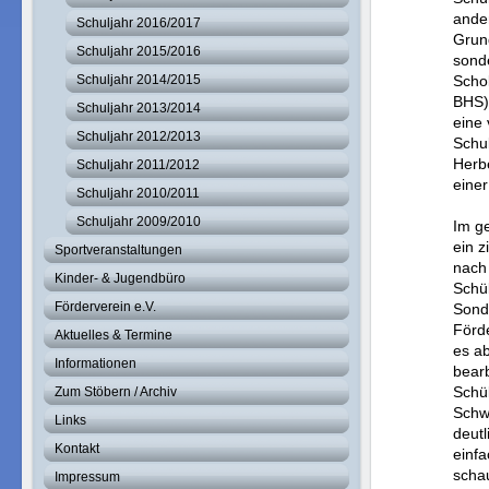
ander
Schuljahr 2016/2017
Grun
Schuljahr 2015/2016
sond
Schuljahr 2014/2015
Scho
BHS),
Schuljahr 2013/2014
eine 
Schuljahr 2012/2013
Schul
Herbe
Schuljahr 2011/2012
einer
Schuljahr 2010/2011
Schuljahr 2009/2010
Im g
ein z
Sportveranstaltungen
nach
Kinder- & Jugendbüro
Schü
Förderverein e.V.
Sond
Förd
Aktuelles & Termine
es ab
Informationen
bearb
Schü
Zum Stöbern / Archiv
Schwä
Links
deutl
Kontakt
einfa
schau
Impressum