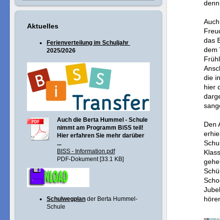
denn 
Auch 
Aktuelles
Freud
das B
Ferienverteilung im Schuljahr
dem W
2025/2026
Früh
Ansch
die i
hier 
darg
sange
Auch die Berta Hummel - Schule
Den A
nimmt am Programm BiSS teil!
erhie
Hier erfahren Sie mehr darüber
Schu
...
BISS - Information.pdf
Klas
PDF-Dokument [33.1 KB]
gehei
Schül
Scho
Jube
höre
Schulwegplan
der Berta Hummel-
Schule