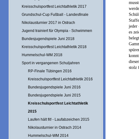
musst
Kreisschulsportfest Leichtathletik 2017
werde
Schül
Grundschul-Cup Fußball - Landesfinale
Staff
Nikolausturnier 2017 in Ostrach
jeder
Jugend trainiert für Olympia - Schwimmen
es ze
beleg
Bundesjugendspiele Juni 2018
Gamme
Kreisschulsportfest Leichtathletik 2018
spüre
Hummelschul-WM 2018
konnt
diese
Sport in vergangenen Schuljahren
stolz
RP-Finale Tübingen 2016
Kreisschulsportfest Leichtathletik 2016
Bundesjugendspiele Juni 2016
Bundesjugendspiele Juni 2015
Kreisschulsportfest Leichtathletik
2015
Laufen hält fit! - Laufabzeichen 2015
Nikolausturnier in Ostrach 2014
Hummelschul-WM 2014