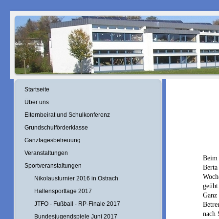
Startseite
Über uns
Elternbeirat und Schulkonferenz
Grundschulförderklasse
Ganztagesbetreuung
Veranstaltungen
Beim 
Sportveranstaltungen
Berta
Woche
Nikolausturnier 2016 in Ostrach
geübt
Hallensporttage 2017
Ganz 
JTFO - Fußball - RP-Finale 2017
Betre
nach 
Bundesjugendspiele Juni 2017