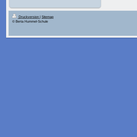
Druckversion
|
Sitemap
© Berta Hummel-Schule