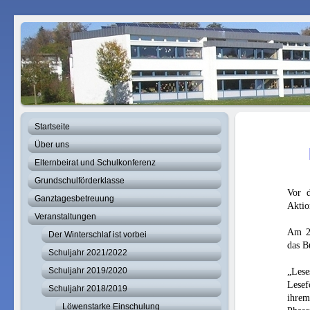
Startseite
Über uns
Elternbeirat und Schulkonferenz
Grundschulförderklasse
Vor d
Ganztagesbetreuung
Aktion
Veranstaltungen
Am 24
Der Winterschlaf ist vorbei
das B
Schuljahr 2021/2022
Schuljahr 2019/2020
„Les
Lesef
Schuljahr 2018/2019
ihrem
Löwenstarke Einschulung