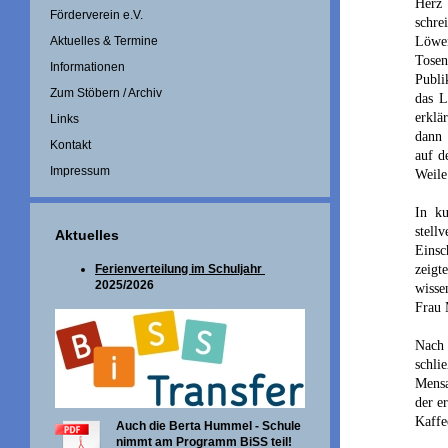
Herz
Förderverein e.V.
schre
Löwen
Aktuelles & Termine
Tosen
Informationen
Publi
Zum Stöbern / Archiv
das L
erklä
Links
dann 
Kontakt
auf d
Impressum
Weile
In ku
stel
Aktuelles
Einsc
zeigt
Ferienverteilung im Schuljahr
2025/2026
wisse
Frau 
Nach
schli
Mensa
der e
Kaffe
Auch die Berta Hummel - Schule
nimmt am Programm BiSS teil!