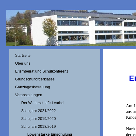
Startseite
Über uns
Elternbeirat und Schulkonferenz
E
Grundschulförderklasse
Ganztagesbetreuung
Veranstaltungen
Der Winterschlaf ist vorbei
Am 12
Schuljahr 2021/2022
aus u
Kinde
Schuljahr 2019/2020
Schuljahr 2018/2019
Nach 
der v
Löwenstarke Einschulung