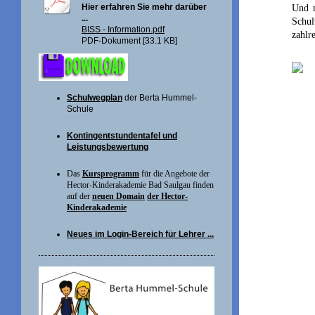
Hier erfahren Sie mehr darüber
Und n
...
Schul
BISS - Information.pdf
zahlr
PDF-Dokument [33.1 KB]
Schulwegplan
der Berta Hummel-
Schule
Kontingentstundentafel und
Leistungsbewertung
Das
Kursprogramm
für die Angebote der
Hector-Kinderakademie Bad Saulgau finden
auf der
neuen Domain
der Hector-
Kinderakademie
Neues im Login-Bereich für Lehrer ...