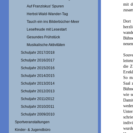
mit d
Auf Franziskus' Spuren
zusam
Herbst-Wald-Wander-Tag
Dort 
Tauch ein ins Bilderbücher-Meer
herzl
Lesefreude mit Lesestart
wande
Gesundes Frühstück
Bühne
neuen
Musikalische Aktivitäten
Schuljahr 2017/2018
Souve
Schuljahr 2016/2017
leite
die Z
Schuljahr 2015/2016
Erstkl
Schuljahr 2014/2015
So ma
Saal 
Schuljahr 2013/2014
Bühne
Schuljahr 2012/2013
wie s
Schuljahr 2011/2012
Damit
weder
Schuljahr 2010/2011
Unter
Schuljahr 2009/2010
schri
Sportveranstaltungen
indiv
wurde
Kinder- & Jugendbüro