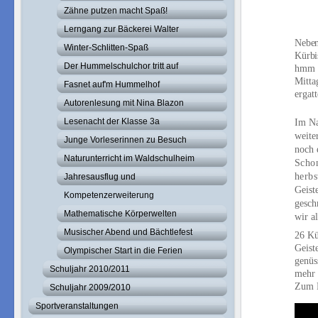
Zähne putzen macht Spaß!
Lerngang zur Bäckerei Walter
Neben
Winter-Schlitten-Spaß
Kürbi
Der Hummelschulchor tritt auf
hmm -
Mitta
Fasnet auf'm Hummelhof
ergat
Autorenlesung mit Nina Blazon
Lesenacht der Klasse 3a
Im Na
weite
Junge Vorleserinnen zu Besuch
noch 
Naturunterricht im Waldschulheim
Schon
herbs
Jahresausflug und
Geist
Kompetenzerweiterung
gesch
Mathematische Körperwelten
wir a
Musischer Abend und Bächtlefest
26 Kü
Geist
Olympischer Start in die Ferien
genüs
Schuljahr 2010/2011
mehr 
Zum N
Schuljahr 2009/2010
Sportveranstaltungen