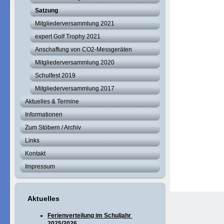
Satzung
Mitgliederversammlung 2021
expert Golf Trophy 2021
Anschaffung von CO2-Messgeräten
Mitgliederversammlung 2020
Schulfest 2019
Mitgliederversammlung 2017
Aktuelles & Termine
Informationen
Zum Stöbern / Archiv
Links
Kontakt
Impressum
Aktuelles
Ferienverteilung im Schuljahr
2025/2026