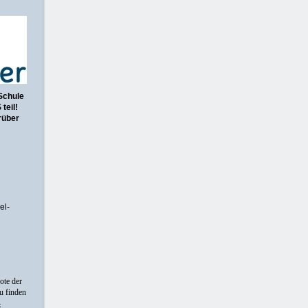
Schule
teil!
rüber
el-
ote der
u finden
-