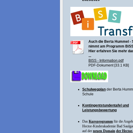
Auch die Berta Hummel - 
nimmt am Programm BiSS 
Hier erfahren Sie mehr da
...
BISS - Information.pdf
PDF-Dokument [33.1 KB]
Schulwegplan
der Berta Humm
Schule
Kontingentstundentafel und
Leistungsbewertung
Das
Kursprogramm
für die Angeb
Hector-Kinderakademie Bad Saulga
auf der
neuen Domain
der Hector