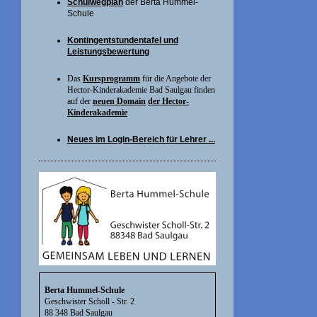
Schulwegplan
der Berta Hummel-
Schule
Kontingentstundentafel und
Leistungsbewertung
Das
Kursprogramm
für die Angebote der
Hector-Kinderakademie Bad Saulgau finden
auf der
neuen Domain
der Hector-
Kinderakademie
Neues im Login-Bereich für Lehrer ...
Berta Hummel-Schule
Geschwister Scholl - Str. 2
88 348 Bad Saulgau