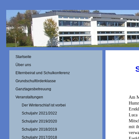
Startseite
Über uns
Elternbeirat und Schulkonferenz
Grundschulförderklasse
Ganztagesbetreuung
Am Mi
Veranstaltungen
Humme
Der Winterschlaf ist vorbei
Erstk
Schuljahr 2021/2022
Luca 
Mitsc
Schuljahr 2019/2020
mit i
Schuljahr 2018/2019
verwa
Schuljahr 2017/2018
Erstk