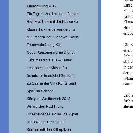
Einig
Einschulung 2017
Fall:
Ein Tag im Wald mit dem Förster
Und s
HighFive4Life mit der Klasse 4a
Klass
Humme
Klasse 1a - Herbstwanderung
erleb
Mit Frederick auf LeseWeltReise
Die E
Feuerwehrübung XXL
es an
Neue Pausenengel im Dienst
Schul
Tüfteltheater "Helle & Leum"
sich 
in de
Lesenacht der Klasse 3b
deren
Schulchor begeistert Senioren
bekam
Zu Gast in der Villa Kunterbunt
Gaslu
Spaß im Schnee
Und s
Känguru-Wettbewerb 2018
früh 
abent
Wir werden Rad-Profis!
Unser eigenes TicTacToe -Spiel
Das Ökomobil zu Besuch
Konzert mit den Killerpilzen