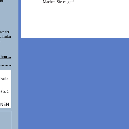
el-
Machen Sie es gut!
ote der
u finden
-
rer ...