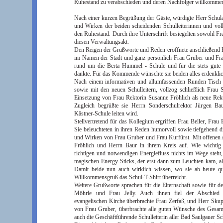
Ruhestand zu verabschieden und deren Nachfolger willkommen
Nach einer kurzen Begrüßung der Gäste, würdigte Herr Schula
und Wirken der beiden scheidenden Schulleiterinnen und voll
den Ruhestand. Durch ihre Unterschrift besiegelten sowohl F
diesen Verwaltungsakt.
Den Reigen der Grußworte und Reden eröffnete anschließend F
im Namen der Stadt und ganz persönlich Frau Gruber und Fr
rund um die Berta Hummel - Schule und für die stets gute 
dankte. Für das Kommende wünschte sie beiden alles erdenkli
Nach einem informativen und allumfassenden Runden Tisch
sowie mit den neuen Schulleitern, vollzog schließlich Frau 
Einsetzung von Frau Rektorin Susanne Fröhlich als neue Rek
Zugleich begrüßte sie Herrn Sonderschulrektor Jürgen Ba
Kästner-Schule leiten wird.
Stellvertretend für das Kollegium ergriffen Frau Beller, Frau
Sie beleuchteten in ihren Reden humorvoll sowie tiefgehend di
und Wirken von Frau Gruber und Frau Kurfürst. Mit offenen
Fröhlich und Herrn Baur in ihrem Kreis auf. Wie wichtig 
richtigen und notwendigen Energiefluss nichts im Wege steht, 
magischen Energy-Sticks, der erst dann zum Leuchten kam, als
Damit beide nun auch wirklich wissen, wo sie ab heute qu
Willkommensgruß das Schul-T-Shirt überreicht.
Weitere Grußworte sprachen für die Elternschaft sowie für d
Möhrle und Frau Jelly. Auch ihnen fiel der Abschied 
evangelischen Kirche überbrachte Frau Zerfaß, und Herr Skupp
von Frau Gruber, überbrachte alle guten Wünsche des Gesamte
auch die Geschäftführende Schulleiterin aller Bad Saulgauer Sc