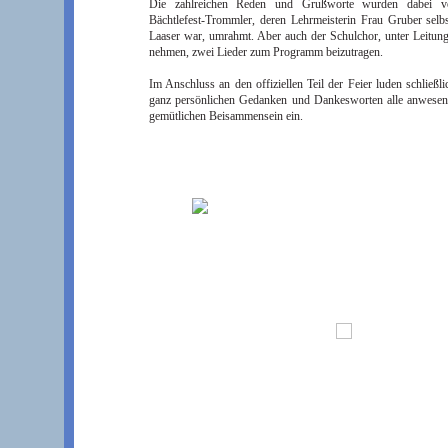
Die zahlreichen Reden und Grußworte wurden dabei vo
Bächtlefest-Trommler, deren Lehrmeisterin Frau Gruber sel
Laaser war, umrahmt. Aber auch der Schulchor, unter Leitung 
nehmen, zwei Lieder zum Programm beizutragen.
Im Anschluss an den offiziellen Teil der Feier luden schließli
ganz persönlichen Gedanken und Dankesworten alle anwese
gemütlichen Beisammensein ein.