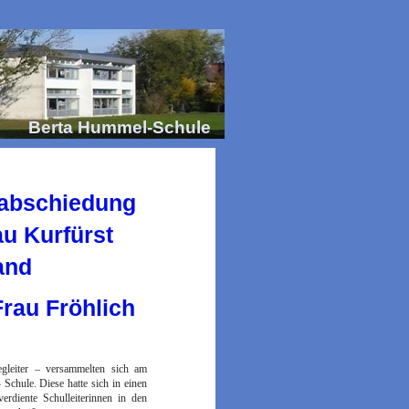
Berta Hummel-Schule
erabschiedung
rau Kurfürst
and
rau Fröhlich
gleiter – versammelten sich am
Schule. Diese hatte sich in einen
erdiente Schulleiterinnen in den