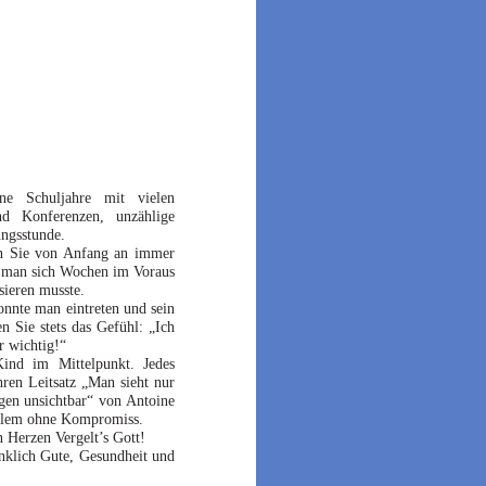
ne Schuljahre mit vielen
d Konferenzen, unzählige
ungsstunde.
en Sie von Anfang an immer
er man sich Wochen im Voraus
sieren musste.
nnte man eintreten und sein
 Sie stets das Gefühl: „Ich
r wichtig!“
nd im Mittelpunkt. Jedes
hren Leitsatz „Man sieht nur
gen unsichtbar“ von Antoine
 allem ohne Kompromiss.
n Herzen Vergelt’s Gott!
nklich Gute, Gesundheit und