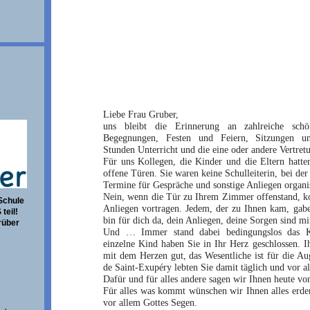
Liebe Frau Gruber,
uns bleibt die Erinnerung an zahlreiche schö
Begegnungen, Festen und Feiern, Sitzungen un
Stunden Unterricht und die eine oder andere Vertret
Für uns Kollegen, die Kinder und die Eltern hatt
offene Türen. Sie waren keine Schulleiterin, bei d
Termine für Gespräche und sonstige Anliegen organi
Nein, wenn die Tür zu Ihrem Zimmer offenstand, ko
Schule
Anliegen vortragen. Jedem, der zu Ihnen kam, gaben
teil!
bin für dich da, dein Anliegen, deine Sorgen sind mi
rüber
Und … Immer stand dabei bedingungslos das Ki
einzelne Kind haben Sie in Ihr Herz geschlossen. I
mit dem Herzen gut, das Wesentliche ist für die Au
de Saint-Exupéry lebten Sie damit täglich und vor
Dafür und für alles andere sagen wir Ihnen heute vo
Für alles was kommt wünschen wir Ihnen alles erde
vor allem Gottes Segen.