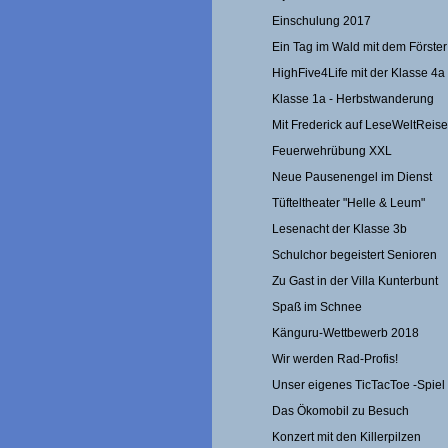
Einschulung 2017
Ein Tag im Wald mit dem Förster
HighFive4Life mit der Klasse 4a
Klasse 1a - Herbstwanderung
Mit Frederick auf LeseWeltReise
Feuerwehrübung XXL
Neue Pausenengel im Dienst
Tüfteltheater "Helle & Leum"
Lesenacht der Klasse 3b
Schulchor begeistert Senioren
Zu Gast in der Villa Kunterbunt
Spaß im Schnee
Känguru-Wettbewerb 2018
Wir werden Rad-Profis!
Unser eigenes TicTacToe -Spiel
Das Ökomobil zu Besuch
Konzert mit den Killerpilzen