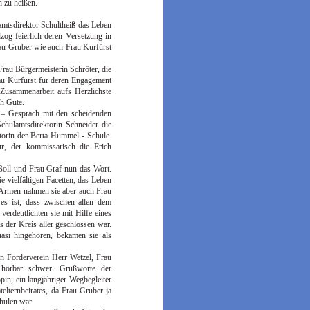
 zu heißen.
mtsdirektor Schultheiß das Leben
zog feierlich deren Versetzung in
rau Gruber wie auch Frau Kurfürst
rau Bürgermeisterin Schröter, die
au Kurfürst für deren Engagement
Zusammenarbeit aufs Herzlichste
ch Gute.
 – Gespräch mit den scheidenden
Schulamtsdirektorin Schneider die
torin der Berta Hummel - Schule.
ur, der kommissarisch die Erich
 Boll und Frau Graf nun das Wort.
e vielfältigen Facetten, das Leben
 Armen nahmen sie aber auch Frau
es ist, dass zwischen allen dem
verdeutlichten sie mit Hilfe eines
 der Kreis aller geschlossen war.
asi hingehören, bekamen sie als
en Förderverein Herr Wetzel, Frau
hörbar schwer. Grußworte der
in, ein langjähriger Wegbegleiter
lternbeirates, da Frau Gruber ja
hulen war.