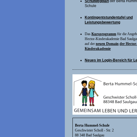
Schulwegplan
der Berta Humm
Schule
Kontingentstundentafel und
Leistungsbewertung
Das
Kursprogramm
für die Angeb
Hector-Kinderakademie Bad Saulga
auf der
neuen Domain
der Hector
Kinderakademie
Neues im Login-Bereich für Leh
Berta Hummel-Schule
Geschwister Scholl - Str. 2
88 348 Bad Saulgau