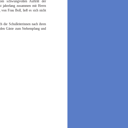
m schwungvollen Auftritt der
bst jahrelang zusammen mit Herrn
von Frau Boll, ließ es sich nicht
ch die Schulleiterinnen nach ihren
nden Gäste zum Stehempfang und