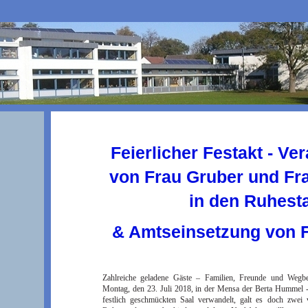
Feierlicher Festakt - V
von Frau Gruber und F
in den Ruhest
& Amtseinsetzung von F
Zahlreiche geladene Gäste – Familien, Freunde und Wegbe
Montag, den 23. Juli 2018, in der Mensa der Berta Hummel - 
festlich geschmückten Saal verwandelt, galt es doch zwei v