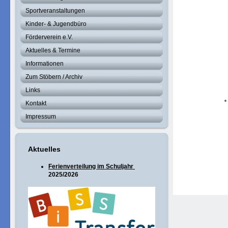
Sportveranstaltungen
Kinder- & Jugendbüro
Förderverein e.V.
Aktuelles & Termine
Informationen
Zum Stöbern / Archiv
Links
Kontakt
Impressum
Aktuelles
Ferienverteilung im Schuljahr
2025/2026