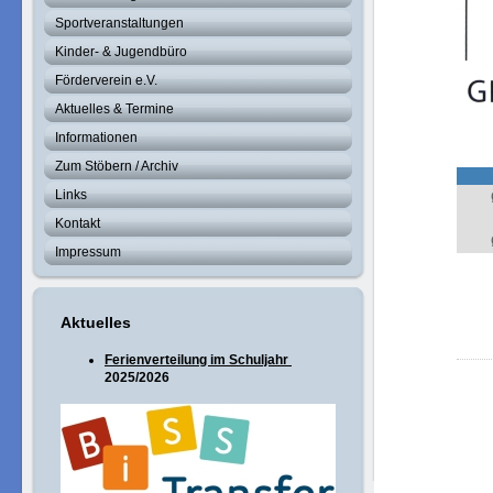
Sportveranstaltungen
Kinder- & Jugendbüro
Förderverein e.V.
Aktuelles & Termine
Informationen
Zum Stöbern / Archiv
Links
Kontakt
Impressum
Aktuelles
Ferienverteilung im Schuljahr
2025/2026